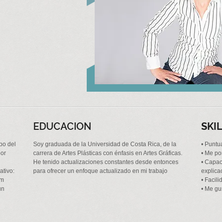
EDUCACION
SKI
po del
Soy graduada de la Universidad de Costa Rica, de la
• Puntua
bor
carrera de Artes Plásticas con énfasis en Artes Gráficas.
• Me po
He tenido actualizaciones constantes desde entonces
• Capac
ativo:
para ofrecer un enfoque actualizado en mi trabajo
explica
om
• Facil
un
• Me gu