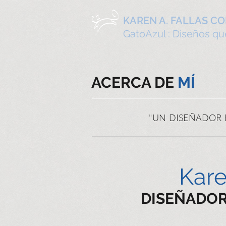
KAREN A. FALLAS C
GatoAzul : Diseños q
ACERCA DE
​ MÍ
"UN DISEÑADOR 
Kare
DISEÑADOR