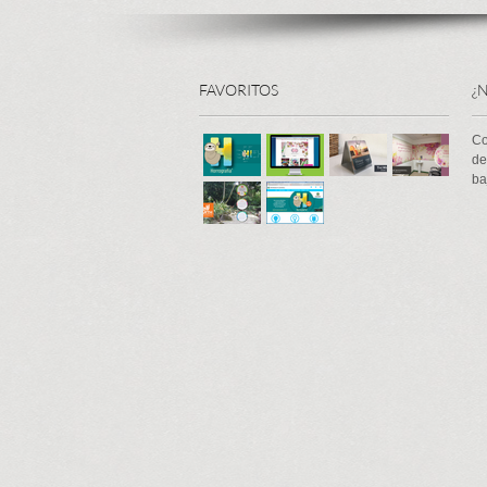
FAVORITOS
¿
Co
de
ba